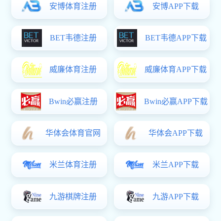
那么，尼科·威廉姆斯首发机会究竟有几成？从近期
西班牙队的集训与热身赛表现来看，这位年轻边锋的
状态极为火热。他在边路的无球跑动与一对一对抗成
功率，都远高于队内同位置的其他竞争者。面对佛得
角可能采取的密集防守策略，西班牙需要一名能拉开
宽度、制造混乱的球员。尼科·威廉姆斯正是那个能
打破平衡的变量。如果他能够首发出场，意味着西班
牙的进攻将更具立体感与不可预测性。反之，若他作
为替补，则可能成为下半场改变战局的奇兵。但考虑
到友谊赛的练兵性质，教练组极有可能给予这位天才
球员更多实战机会以检验成色。
接下来，我们不得不谈西班牙尼科威廉姆斯迎战佛得
角首发机会盘口影响。在专业博彩机构开出的盘口