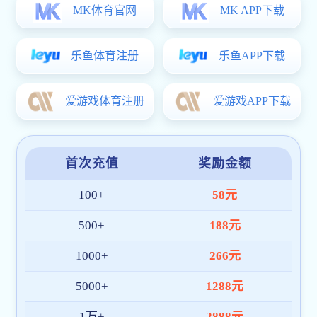
中，西班牙队获胜的赔率自然极低。然而，围绕尼科
·威廉姆斯是否首发、以及他个人的数据盘口（如进
球、助攻、射门次数等）却出现了显著波动。当传闻
称他将首发出战的消息流出后，西班牙队“半场领先”
以及“总进球数大于2.5球”的盘口随即出现水位下
调。这背后逻辑不难理解：尼科·威廉姆斯的冲击力
能够迅速在对手体能充沛时制造杀伤，从而为西班牙
早早确立优势。
盘口的微妙变化还体现在“尼科·威廉姆斯首开纪录”的
赔率上。这位边锋虽然并非纯正射手，但他内切后兜
射远角的习惯，以及门前抢点的嗅觉，都让他成为了
博彩投资者眼中的热门选项。如果尼科·威廉姆斯占
据首发席位，那么西班牙在比赛开局阶段的压迫性将