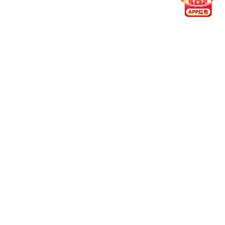
在世界杯预选赛的浩瀚星图中，总有一些对决因其
不可预知的戏剧性与...
2026-07-13
2026世界杯德国库拉索赛前首发分析
2026年世界杯的战火即将延烧至北美大陆，而一场
足以令全球球迷血脉...
2026-07-13