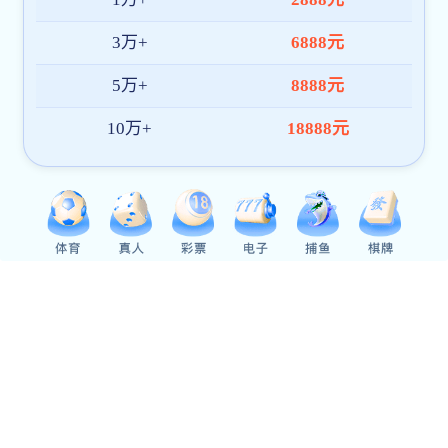
斯坦的防线必须极度专注。因为哈梅斯拿球后的半转
身直塞，往往能直接撕裂第一道中场防线。乌兹别克
斯坦在防守转换失位后，最容易暴露的问题就是中场
与后卫线之间的真空地带，而这恰好是哈梅斯施展魔
力的区域。为了限制哈梅斯的发挥，乌兹别克斯坦必
须在攻转防的瞬间，让一名防守型中场保持对他持续
的压力，宁可让他横向转移，也不能轻易给他向深处
输送炮弹的时间和空间。
对于法伊祖拉耶夫个人而言，他在攻防两端的职责更
像是枢纽而非单纯的终结者。乌兹别克斯坦的战术重
心在于通过不断的跑位与换位，确保在丢失球权后能
立即形成局部的人数优势围抢。这种高强度的跑动代
价极大，但一旦成功，就能让哥伦比亚最为依仗的快