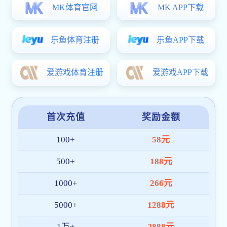
位。哥伦比亚防线虽然拥有丰富的南美赛场经验，但
其在防守时的侵略性也意味着，一旦前压失败极容易
被对方利用身后空间。法伊祖拉耶夫代表乌兹别克斯
坦对阵哥伦比亚攻防转换看点，很大程度上将取决于
他能否在防守反击中，于哥伦比亚防线完成阵型重置
前，准确切入两肋地带，为队友创造倒三角传球的机
会。
哥伦比亚阵中另一位需要重点关注的球员是哈梅斯·
罗德里格斯。尽管这位昔日世界杯金靴的爆发力已不
如往昔，但他无与伦比的视野和一脚出球能力，依然
是哥伦比亚攻防转换中最为关键的节拍器。面对乌兹
别克斯坦，哥伦比亚的教练组很可能让哈梅斯担任前
场自由人。当哈梅斯回撤接球时，哥伦比亚的阵型会
呈现一种“伪九号”或“腰锋”的形态，这要求乌兹别克