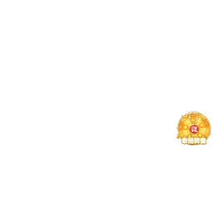
欧冠萨卡面对纽卡斯尔肋部接球后的脚弓
在欧冠联赛那令人窒息的夜晚，灯光如昼，草皮如
茵，当萨卡在肋部接到那...
2026-07-22