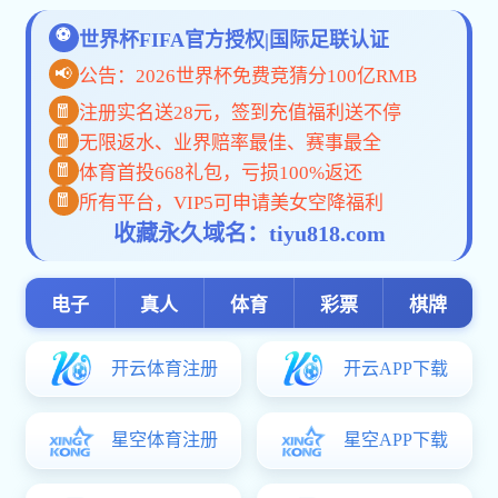
开帷幕。萨比策能否切断对手的反击线路，不仅关乎
球队的胜负天平，更将深刻影响这场比赛的盘口走势
——这是一场从绿茵场到赔率表的双重较量，而他的
每一次拦截、每一脚长传，都可能在数据海洋中激起
千层浪。
让我们先回到战术的显微镜下审视萨比策的角色。他
并非传统意义上的防守工兵，而是攻防转换链条上的
关键节点。面对阿尔及利亚这支以快速反击闻名的球
队，萨比策的首要任务被简化为两个字：阻断。阿尔
及利亚的反击如同一把锋利的匕首，往往从前场丢球
瞬间启动，通过几名速度型球员如马赫雷斯或斯利马
尼的斜插跑位，在对方防守阵型尚未落位时撕开缺
口。萨比策的战术价值就在于他覆盖中场的横向移动
能力和预判意识，他需要像一道移动的屏障，在对手