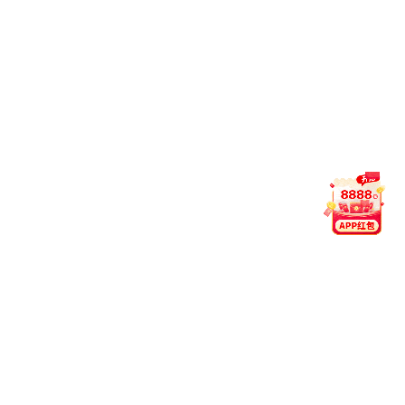
K组乌兹别克斯坦交锋刚果金伤停影响搜
在世界杯预选赛的浩瀚星图中，总有一些对决因其
不可预知的戏剧性与...
2026-07-13
2026世界杯德国库拉索赛前首发分析
2026年世界杯的战火即将延烧至北美大陆，而一场