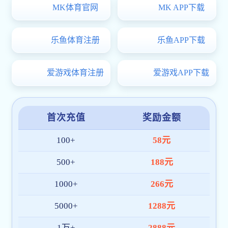
率，试图捕捉萨比策因体能下降而可能出现的防守真
空区。这种基于球员个体表现对盘口进行的二次解
读，往往比单纯依赖球队整体数据更具前瞻性。
然而，萨比策并非孤胆英雄，他的防守质量高度依赖
队友的协同保护。当奥地利采取高位压迫战术时，萨
比策的身后会出现更大空间，阿尔及利亚的前锋就能
利用这一片“灰色地带”进行二次冲刺。此时，盘口关
注点会转向“双方总角球数”或“主胜/平局”的判断。萨
比策的每一次断球失败，都可能成为盘口波动的放大
器；反之，如果他能成为阿尔及利亚反击线路上的
“终结者”，奥地利的防守信心会被点燃，从而鼓励球
队打出更高效的转换进攻。这种攻防之间的连锁反
应，正是盘口分析师眼中最具价值的变量。