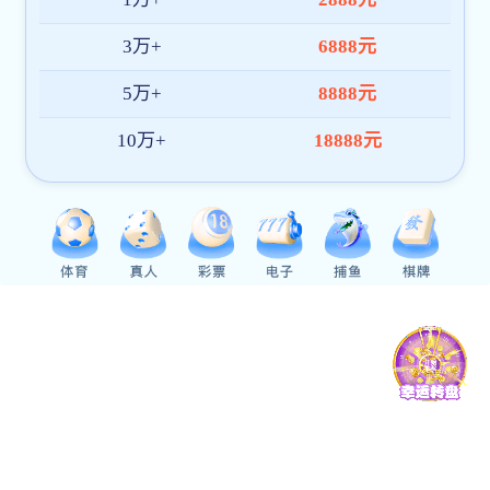
v3.4.0
隐私政策各章节采用中等长度说明，避免法律页
完全同质化。
用户常见疑问
关于「欧冠焦点战摩纳哥迎战阿贾克斯中路渗透
1
效率能否减少无效横向传递」
在即将到来的欧冠联赛中，一场备受瞩目的较量将在路
易二世体育场打响，法甲豪门摩纳哥将迎战荷甲劲旅阿
贾克斯。这并非一场普通的小组赛，而是两支以进攻见
长、却风格迥异的球队之间的战术博弈。球迷们期待看
到华丽的对攻，但资深观察者更关注一个...