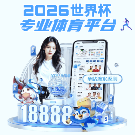
2026世界杯赔率平台推荐
· 内容营销
2024 用户...
检测调试器附...
极速掌握赛况...
体育资讯
防守哲学
足球游戏
蒂尔尼面对摩洛哥队能否顶
住高空球盯防压力前瞻
2026-06-30 15:39
在世界杯的舞台上，每一场对决都如同一场精心编排
的戏剧，而防守与进攻的博弈往往是决定胜负的关
键。当苏格兰队遭遇摩洛哥队，一个看似普通却暗藏
玄机的战术看点悄然浮现：凯尔特人左后卫基兰·蒂