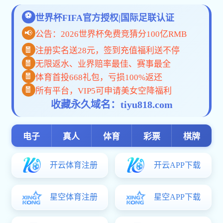
尔尼，这位以地面推进和精准传中闻名的铁卫，能否
在摩洛哥人狂风骤雨般的高空球攻势下屹立不倒？这
不仅是一次个人能力的检验，更可能演变为影响整场
比赛走势的转折点。本文将深度剖析蒂尔尼在面对摩
洛哥队时所面临的防守挑战，尤其是他对高空球落点
的预判与卡位能力，进而探讨他能否在关键时刻顶住
压力，成为球队后防的定海神针。
首先，我们必须承认，摩洛哥队的高空球战术绝非偶
然。这支北非劲旅在近年来的比赛中，愈发依赖两翼
的快速起球和中锋的强力争顶。他们阵中的前锋往往
兼具身高与弹跳，在禁区内如同一座移动的塔楼，能
在瞬间完成对防守球员的压制。而蒂尔尼的身高条件
是天然短板——1米78的身高在边后卫中不算矮小，
但面对身高动辄1米85以上的空中对抗高手时，他的