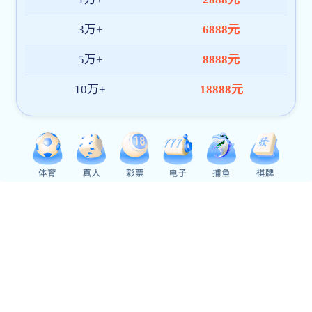
味着中后卫可能会频繁补位到边路协防，而蒂尔尼则
要同步完成对第二落点的控制。摩洛哥队的战术并不
只有单一的高空轰炸，他们在抢下第一点后，往往能
迅速组织起二次进攻，用远射或渗透威胁球门。因
此，蒂尔尼在顶住第一次高空球压力后，还要立刻转
入地面防守模式，防止对手在混乱中觅得良机。这种
高强度的转换，对任何后卫都是严峻考验，而蒂尔尼
的体能储备恰恰是他的强项，这让他有可能在整场比
赛中维持高水准的防守表现。
当然，任何前瞻都必须正视蒂尔尼可能存在的短板。
他的转身速度在面对面防守时并不算顶级，一旦摩洛
哥队利用高空球佯攻后突然转为低平球传中，或是由
边锋带球内切，蒂尔尼的跟防节奏就很容易被打乱。