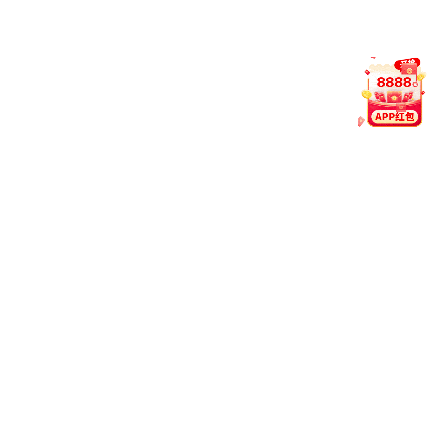
K组乌兹别克斯坦交锋刚果金伤停影响搜
在世界杯预选赛的浩瀚星图中，总有一些对决因其
不可预知的戏剧性与...
2026-07-13