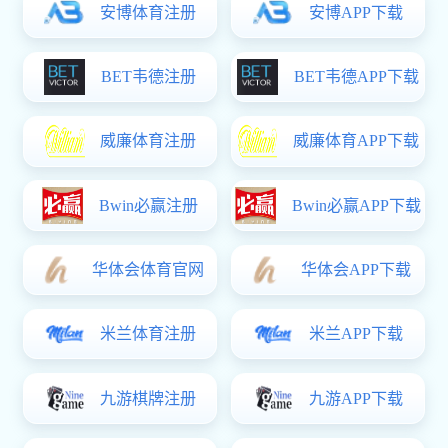
从历史数据和技术特点来看，墨西哥防线虽然经验丰
富，但其高位防守的策略在面对快速反击时存在隐
患。绍切克的进攻节奏带动能力，恰恰体现在从防守
到进攻的转换瞬间。他能够敏锐地捕捉到对手传球失
误的时机，第一时间通过长传或直塞寻找队友，或者
自己带球推进。这种高速转换下的决策能力，是衡量
他能否撕开墨西哥防线的重要标尺。如果捷克队能够
在中场赢得球权后，迅速将球交到绍切克脚下，那么
墨西哥人引以为傲的防线就需要面对一次严峻的考
验。值得一提的是，绍切克在禁区内的争顶和抢点能
力不容小觑，这为他在定位球战术中创造了额外的破
门机会。
然而，墨西哥防线并非等闲之辈。他们擅长通过区域