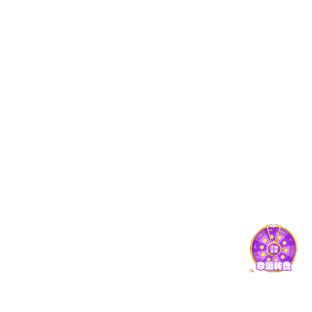
6月14日科特迪瓦厄瓜多尔赛前阵容走势
在足球的世界里，有些比赛注定要成为经典的开
篇，而6月14日即将上演...
2026-07-13