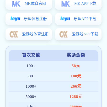
联防来压缩空间，尤其对后插上的中场球员有专门的
盯防布置。这意味着绍切克想要获得射门空间，就必
须在节奏上制造更多变化，或者说，他需要队友提供
更有效的拉扯和掩护。一个值得观察的细节是：当绍
切克在禁区前沿拿球时，他是否会选择个人突破，还
是迅速分球后再次前插？这种选择将直接决定进攻的
质量。在过往的比赛中，绍切克展现出了不错的脚下
技术，但他更让人称道的是那份永不疲倦的奔跑精
神。这种精神层面的能量，或许能成为搅乱墨西哥防
线纪律性的关键变量。
进一步分析，这场对决的胜负手可能并不在于阵地
战，而在于反击中的效率。墨西哥防线在面对快速反
击时，由于球员们需要快速回位，往往会出现对位不