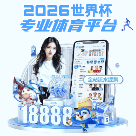
2026世界杯赔率平台推荐
· 内容营销
2024 用户...
检测调试器附...
极速掌握赛况...
体育资讯
防守哲学
足球游戏
曹圭成面对墨西哥防线能否
打出速度优势盘口影响观察
2026-07-01 18:19
在世界杯的绿茵舞台上，每一次交锋都是战术与天赋
的激烈碰撞。当韩国队的锋线尖刀曹圭成，即将直面
以铁血防守闻名的墨西哥防线时，一场关于速度、力
量与智慧的博弈悄然拉开帷幕。这不仅是一场球员个