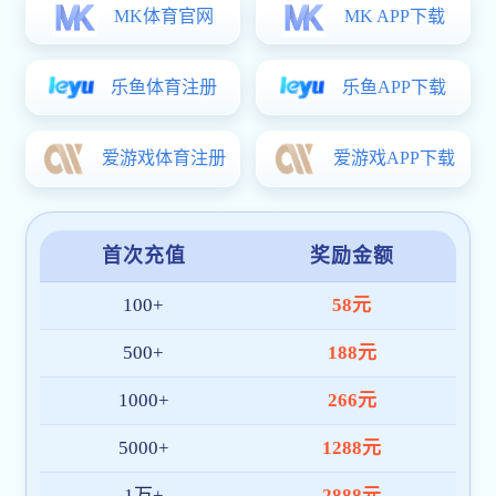
死角。这一球让整个球场陷入沸腾，也让他完成了从
“小透明”到“关键先生”的华丽蜕变。
要理解这次“替补奇兵”的价值，不得不提及美国队在
世界杯预选赛中的整体布局。作为2026年世界杯的
联合东道主之一，美国队肩负着展现足球实力的重
任。然而，球队近期在主场的表现并不稳定，面对南
美球队时往往陷入艰苦拉锯。6月12日这场胜利，不
仅巩固了他们在积分榜上的有利位置，更向世界传递
了一个信号：美国队的板凳深度足以应对任何意外。
值得一提的是，这位奇兵的全场奔跑距离达到11.8公
里，他的无球跑动极大拉扯了巴拉圭防线，这种“自
杀式”的冲刺恰恰是现代足球最为稀缺的品质。从战
术层面看，他的异军突起或许会倒逼贝尔哈特调整既
定的首发阵容，为球队增添更多变数。