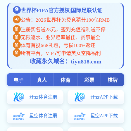
期般由那些星光熠熠的名字主导，反而是一位被称为
“替补奇兵”的无名英雄，用他近乎疯狂的表演，彻底
改写了战局。这名球员是谁？他如何在关键时刻脱颖
而出？这场胜利对美国队的世界杯征程意味着什么？
让我们一同走进这个充满戏剧性的夜晚。
这场比赛的开局阶段，美国队牢牢掌控着中场，普利
西奇与麦肯尼的串联一度让巴拉圭防线风声鹤唳。但
南美球队素以顽强著称，他们的身体对抗和战术纪律
让比赛陷入胶着。上半场第38分钟，巴拉圭利用一
次定位球机会率先打破僵局，这记头球攻门让美国门
将特纳徒呼奈何。失球后的美国队试图加大进攻力
度，但巴拉圭收缩防守的策略极为奏效，他们甚至在
下半场初期获得一次反击良机，险些扩大比分。此
刻，美国队主帅贝尔哈特处境微妙，外界对他的换人