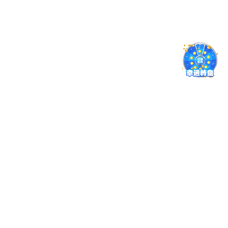
6月14日科特迪瓦厄瓜多尔赛前阵容走势
在足球的世界里，有些比赛注定要成为经典的开
篇，而6月14日即将上演...
2026-07-13