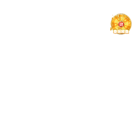
6月26日西班牙乌拉圭赛前盘口观察
世界杯的赛场上，总有些对决在还未开哨前就弥漫
着浓烈的火药味。6...
2026-07-12