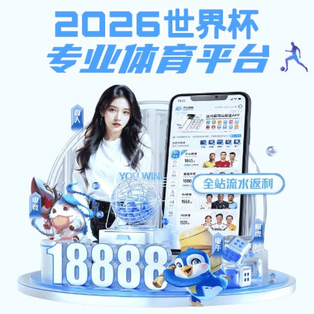
2026世界杯赔率平台推荐
· 内容营销
2024 用户...
检测调试器附...
极速掌握赛况...
体育资讯
防守哲学
足球游戏
巴拿马卡拉斯基利亚迎战英
格兰队边路突破看点解析
2026-07-07 17:26
当世界杯的哨声即将在绿茵场上响起，一场充满悬念
与战术博弈的对决缓缓拉开帷幕。巴拿马队，这支来
自中美洲的足球新锐，将迎战传统豪强英格兰队。看
似实力悬殊的较量，却因巴拿马队阵中一位名叫卡拉