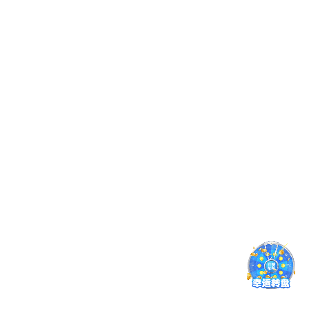
2026-07-22
6月14日科特迪瓦厄瓜多尔赛前阵容走势
在足球的世界里，有些比赛注定要成为经典的开
篇，而6月14日即将上演...
2026-07-13