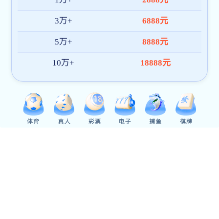
时出球，博雷洛的个人节奏变化便会沦为空谈。同
时，巴拉圭教练组极有可能安排专人对其进行针对性
盯防，甚至采取提前犯规的策略来打断其节奏。因
此，博雷洛的“节奏变化”不仅仅体现在带球过程中，
更体现在无球跑动阶段的突然启动和反插上。他必须
学会在“快”与“慢”之间找到最合理的平衡点，既能瞬
间提速撕扯防线，又能在关键区域降速观察队友跑
位。
说到底，一场比赛的胜负往往决定于几个关键回合的
博弈。澳大利亚队若想在这场硬仗中占得先机，就必
须围绕博雷洛的节奏变化来设计前场进攻方案。而巴
拉圭队能否封住这一变化，也将检验他们的战术调整
能力。此次碰撞，不仅将检验博雷洛作为攻击手的成
色，更可能成为两支球队世预赛走势的一次重要分水