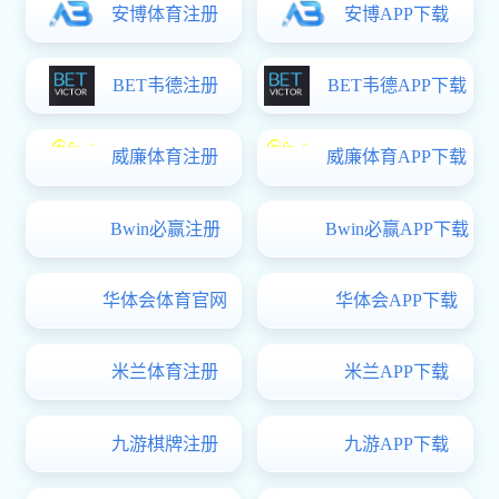
势，极大概率由美国队的中前场冲击力与土耳其防线
纪律性之间的博弈所决定。美国队的速度与纵向穿透
能力，能否撕裂土耳其传统上略显松散的后防体系，
是判断比赛走势的关键风向标。
在战术层面，我们不妨大胆预测，美国队会充分利用
主场优势，采取高位压迫与快速转换的战术。这不仅
仅是因为他们拥有充沛的体能储备，更因为在整体足
球的战术素养上，经过了贝尔哈特调教的这支队伍，
已经具备了与世界一流强队抗衡的战术纪律。土耳其
队则会试图通过经验丰富的恰尔汗奥卢控制比赛节
奏，利用他招牌式的远射与定位球制造杀机。双方在
中场的绞杀，将直接决定球权归属，进而影响比赛的
最终走势。可以预见，一旦美国队率先打破僵局，土