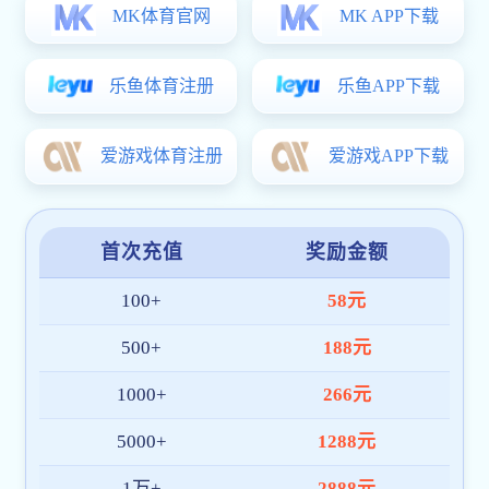
这粒进球的价值，不仅仅是三分。它验证了武汉三镇
在逆境中的坚韧与创造力。特谢拉虽强，但足球终究
是十一个人的运动。武汉三镇用一次极致的个人英雄
主义表演，回应了对手整场的压迫。赛后，负责转播
的评论员反复回放着这粒进球，惊叹于射手在极窄空
间内对球门位置的精准感知，以及在高压下果断出击
的心理素质。这脚零角度破门，几乎复刻了当年巴斯
滕在欧冠决赛中的经典之作，在中超的舞台上，就此
写下了属于自己的篇章。
从战术层面分析，武汉三镇在最后时刻的绝杀，并非
偶然。球队在常规时间里始终保持着对边路空间的利
用，即便面对特谢拉这样的顶级球星，也没有收缩防
守，而是寻求对攻中的机会。这一次进攻，正是源于
边路球员不放弃的拼抢和跑位。在对手认为已经封死