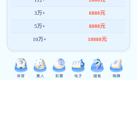
了所有传中线路时，武汉三镇给出了一个出人意料的
答案。这也再次证明，在高强度的现代足球比赛中，
独特的想象力和过人的技术，依然是打破僵局的最强
武器。
回看整场比赛，特谢拉的表现确实可圈可点，他的一
次远射中柱和多次威胁传球，差点就让武汉三镇的主
场沦陷。但最终，胜利的天平倒向了更具求胜欲望和
想象力的主队。这记绝杀瞬间，不仅会成为武汉三镇
队史中的经典画面，也将激励更多年轻球员相信：在
足球场上，没有任何角度是绝对不可能进球的。只要
比赛还在继续，奇迹就永远可能发生。
当终场哨声响起，比分定格在2比1。武汉三镇凭借
着这粒不可思议的零角度破门，在主场完成了对劲旅