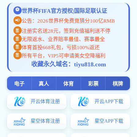
谋略的博弈。想象一下，当C罗（若他在阵中）在禁
区内跃起，与哥伦比亚的铁血后卫群争夺制空权时，
角球区那小小的白色弧线将成为决定比赛走势的生死
线。本文将以专业视角，深度剖析这场赛前角球分
析，为你揭开隐藏在边线外的胜负密码。
首先，我们不得不承认，角球在现代足球中的战略地
位早已今非昔比。它不再是随机的大脚开向禁区，而
是经过精密设计的战术武器。此篇赛前角球分析将基
于两队的历史数据、球员特点以及主教练的战术偏
好，力求还原这场潜在对话的全貌。葡萄牙队近年来
在定位球防守上已建立起一套成熟体系，从门将的出
击选择到前点的保护，都体现了欧陆强队的严谨风
范。而哥伦比亚人则更倾向于利用身体对抗与二次落
点，其角球防守中的区域结合盯人战术，常令对手无