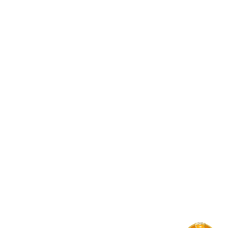
欧冠萨卡面对纽卡斯尔肋部接球后的脚弓
在欧冠联赛那令人窒息的夜晚，灯光如昼，草皮如
茵，当萨卡在肋部接到那...
2026-07-22