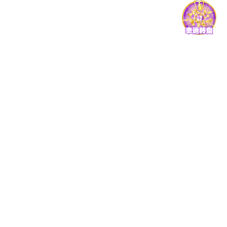
6月26日西班牙乌拉圭赛前盘口观察
世界杯的赛场上，总有些对决在还未开哨前就弥漫
着浓烈的火药味。6...
2026-07-12