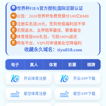
积分榜上的一场普通争夺，更是一次足球艺术与战术
纪律的激情碰撞。本文将为您深度剖析这场焦点战，
见证超级巨星如何在关键时刻定义比赛。
比赛伊始，西雅图海湾人凭借主场之利，利用高强度
的逼抢和边路快速冲击，一度让迈阿密国际的防线风
声鹤唳。他们试图用美职联典型的身体对抗与快节奏
打乱客队的传控节奏。然而，正如所有伟大的球队一
样，迈阿密国际拥有能够瞬间改变战局的“核武器”
——梅西。这位身披10号战袍的队长，在球队陷入
短暂被动时，并未急于求成，而是不断回撤至中圈附
近接应，如同一位经验老道的棋手，在棋盘上耐心寻
找对手防线的缝隙。他冷静的指挥与极具穿透力的短
传，逐渐稳住了球队的阵脚，这也标志着这场巅峰对
决真正进入了白热化阶段。