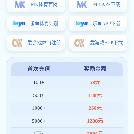
马的防线稳如磐石，不给任何机会。相反，维尼修斯
的表现更加抢眼。他的第三次进球，堪称全场最佳：
在禁区边缘，他晃过两名防守球员，随后用一记势大
力沉的射门，完成了个人的帽子戏法。这一刻，全场
沸腾，维尼修斯的队友们纷纷上前庆祝。作为本场比
赛的主角，他用实际行动证明了自己在球队中的核心
地位。维尼修斯的帽子戏法，不仅让皇马收获了一场
酣畅淋漓的大胜，也让人们看到了他逐渐走向成熟的
蜕变。
这场比赛的意义，远不止于一场胜利。对于皇马来
说，这是他们连续多个客场中的一场重要战役。面对
紧密的赛程，球队需要轮换和调整，但本场比赛的出
色表现，无疑为后续的比赛注入了强心剂。维尼修斯