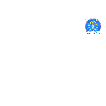
6月14日科特迪瓦厄瓜多尔赛前阵容走势
在足球的世界里，有些比赛注定要成为经典的开
篇，而6月14日即将上演...
2026-07-13