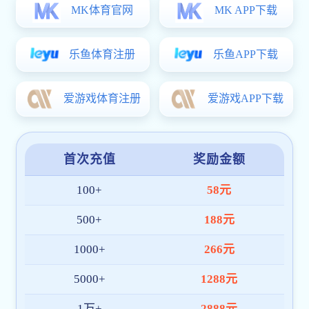
迫，正是那不勒斯闪电战的典型特征：他们利用对手
因争议判罚而心神不宁的间隙，打出了一波令人窒息
的攻势。最终，在第38分钟，机会终于降临。一次
前场逼抢造成对手传球失误，那不勒斯断球后三传两
递撕开防线，由另一名前锋推射空门得手。进球后，
镜头捕捉到奥斯梅恩疯狂庆祝，仿佛在宣告：越位争
议无法阻挡我们的步伐。这次闪电战的成功，关键在
于球员们没有被情绪左右，而是将愤怒转化为精准的
战术执行。
回顾整场比赛，奥斯梅恩越位争议引爆那不勒斯闪电
战的现象，折射出足球比赛中情绪管理与战术应变的
重要性。那不勒斯主教练在中场休息时特别强调了这
一点：“判罚无法改变，但我们可以改变比赛的方
式。”下半场，球队继续边中结合的战术，而奥斯梅