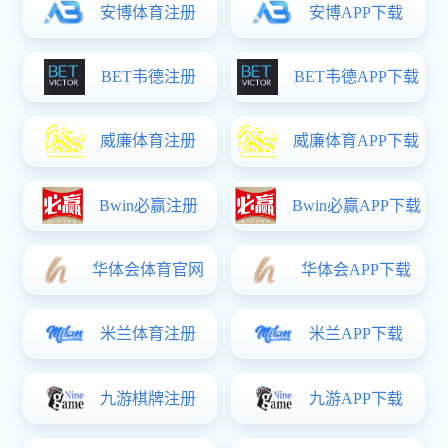
艾克森的第一个争议时刻出现在第23分钟。当时拉
菲尼亚右路传中，艾克森在禁区左侧背身拿球时被桑
切斯推倒，主裁判指向12码点。站上罚球点，艾克
森助跑、摆腿、发力，球越过奥斯皮纳的指尖，击中
横梁下沿弹入网窝。然而就在巴西球迷准备庆祝时，
视频助理裁判（VAR）介入了。——回放显示，艾克
森在接球瞬间并未越位，但射门前疑似手球。主裁判
反复查看场边监视器后，确认手球成立，点球被取
消，进球无效。这仅仅是开场。
上半场双方带着0-0的比分进入更衣室，但场上的火
药味蔓延到了赛后社交网络。球迷们开始质疑“VAR
是否在针对巴西”，而专业足球记者们则纷纷指出，
裁判组对“有意手球”的界定尺度值得商榷。但足球的