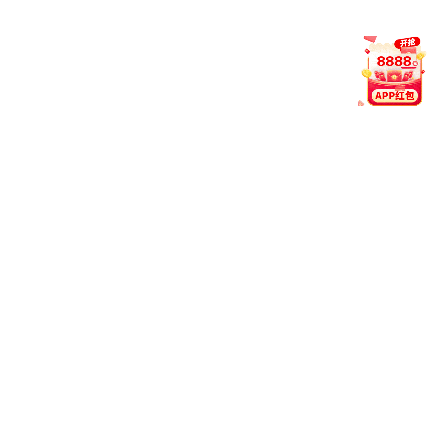
K组乌兹别克斯坦交锋刚果金伤停影响搜
在世界杯预选赛的浩瀚星图中，总有一些对决因其
不可预知的戏剧性与...
2026-07-13